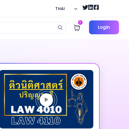
THAI
0
Login