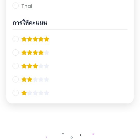
Thai
การให้คะแนน