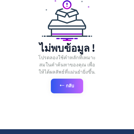
ไม่พบข้อมูล !
โปรดลองใช้คำหลักที่เหมาะ
สมในคำค้นหาของคุณ เพื่อ
ให้ได้ผลลัพธ์ที่แม่นยำยิ่งขึ้น.
กลับ