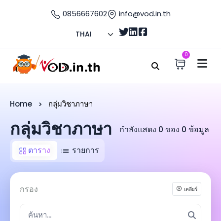
0856667602
info@vod.in.th
THAI
0
Home
กลุ่มวิชาภาษา
กลุ่มวิชาภาษา
กำลังแสดง 0 ของ 0 ข้อมูล
ตาราง
รายการ
กรอง
เคลียร์